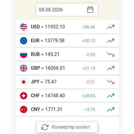
USD
= 11952.10
+36.46
EUR
= 13779.58
+30.12
RUB
= 145.21
-0.98
GBP
= 16066.01
+31.13
JPY
= 75.47
-0.01
CHF
= 14748.40
+28.65
CNY
= 1771.31
+5.79
Конвертер валют