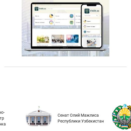
о-
Сенат Олий Мажлиса
тр
Республики Узбекистан
нка