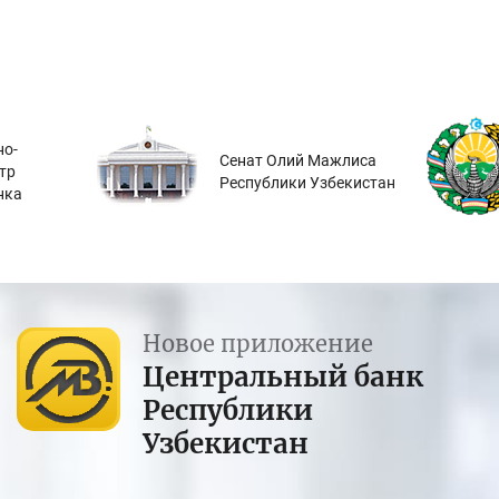
о-
Сенат Олий Мажлиса
тр
Республики Узбекистан
нка
Новое приложение
Центральный банк
Республики
Узбекистан