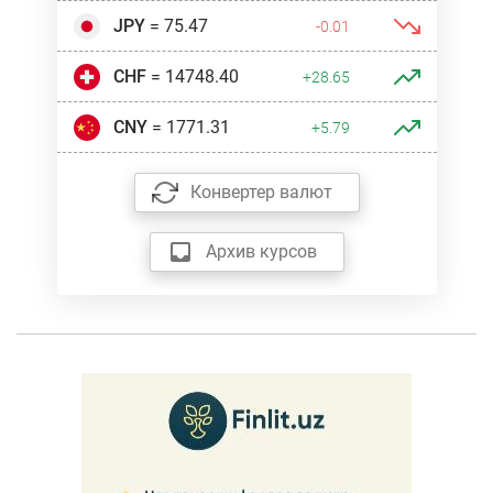
JPY
= 75.47
-0.01
CHF
= 14748.40
+28.65
CNY
= 1771.31
+5.79
Конвертер валют
Архив курсов