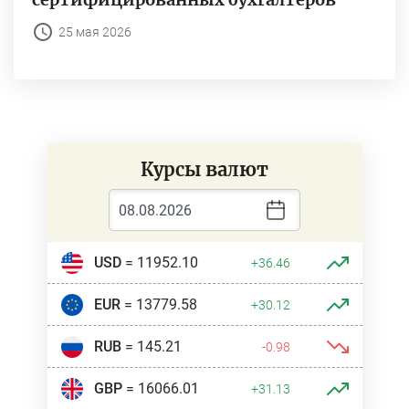
25 мая 2026
Курсы валют
USD
= 11952.10
+36.46
EUR
= 13779.58
+30.12
RUB
= 145.21
-0.98
GBP
= 16066.01
+31.13