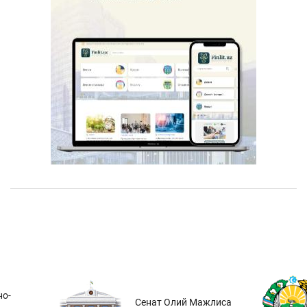
о-
Сенат Олий Мажлиса