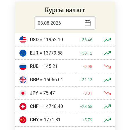
Курсы валют
USD
= 11952.10
+36.46
EUR
= 13779.58
+30.12
RUB
= 145.21
-0.98
GBP
= 16066.01
+31.13
JPY
= 75.47
-0.01
CHF
= 14748.40
+28.65
CNY
= 1771.31
+5.79