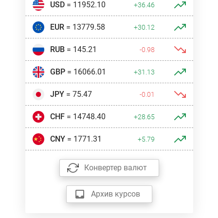
USD
= 11952.10
+36.46
EUR
= 13779.58
+30.12
RUB
= 145.21
-0.98
GBP
= 16066.01
+31.13
JPY
= 75.47
-0.01
CHF
= 14748.40
+28.65
CNY
= 1771.31
+5.79
Конвертер валют
Архив курсов