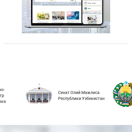
о-
Сенат Олий Мажлиса
тр
Республики Узбекистан
нка