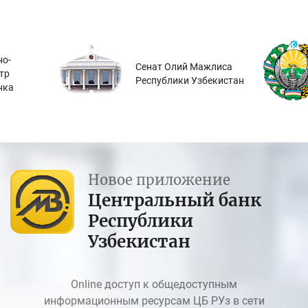
о-
Сенат Олий Мажлиса
тр
Республики Узбекистан
нка
Новое приложение
Центральный банк
Республики
Узбекистан
Online доступ к общедоступным
информационным ресурсам ЦБ РУз в сети