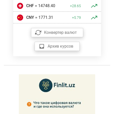
CHF
= 14748.40
+28.65
CNY
= 1771.31
+5.79
Конвертер валют
Архив курсов