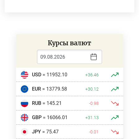
Курсы валют
USD
= 11952.10
+36.46
EUR
= 13779.58
+30.12
RUB
= 145.21
-0.98
GBP
= 16066.01
+31.13
JPY
= 75.47
-0.01