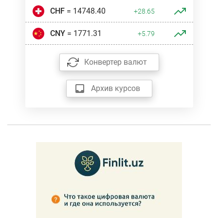
CHF
= 14748.40
+28.65
CNY
= 1771.31
+5.79
Конвертер валют
Архив курсов