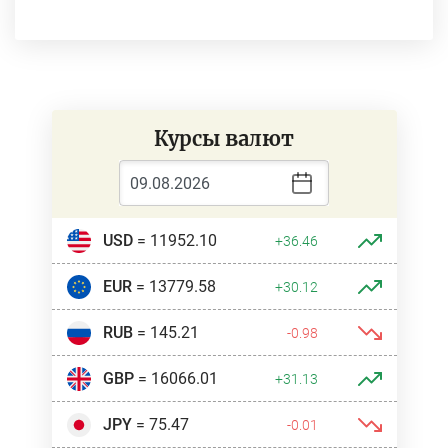
Курсы валют
USD
= 11952.10
+36.46
EUR
= 13779.58
+30.12
RUB
= 145.21
-0.98
GBP
= 16066.01
+31.13
JPY
= 75.47
-0.01