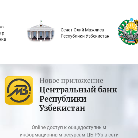
о-
Сенат Олий Мажлиса
тр
Республики Узбекистан
нка
Новое приложение
Центральный банк
Республики
Узбекистан
Online доступ к общедоступным
информационным ресурсам ЦБ РУз в сети