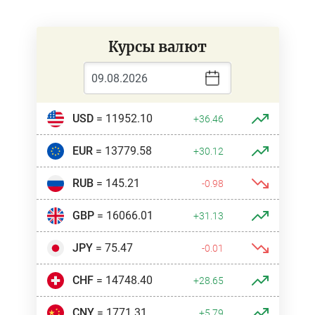
Курсы валют
USD
= 11952.10
+36.46
EUR
= 13779.58
+30.12
RUB
= 145.21
-0.98
GBP
= 16066.01
+31.13
JPY
= 75.47
-0.01
CHF
= 14748.40
+28.65
CNY
= 1771.31
+5.79