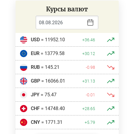
Курсы валют
USD
= 11952.10
+36.46
EUR
= 13779.58
+30.12
RUB
= 145.21
-0.98
GBP
= 16066.01
+31.13
JPY
= 75.47
-0.01
CHF
= 14748.40
+28.65
CNY
= 1771.31
+5.79