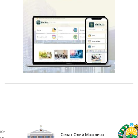
о-
Сенат Олий Мажлиса
тр