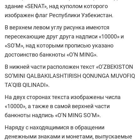
здание «SENAT», над куполом которого
изображен флаг Республики Узбекистан.
В верхнем левом углу рисунка имеются
пересекающие друг друга надписи «10000» и
«SO‘M», над которыми прописью указано
достоинство банкноты «O‘N MING».
В нижней части расположен текст «O’ZBEKISTON
SO’MINI QALBAKILASHTIRISH QONUNGA MUVOFIQ
TA’QIB QILINADI».
На двух сторонах текста изображены числа
«10000», а также в самой верхней части
банкноты надпись «O‘N MING SO‘M».
Наряду с находящимися в обращении
денежными знаками и монетами, выпускаемые