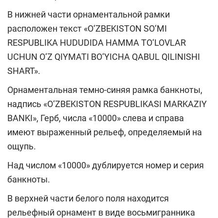
В нижней части орнаментальной рамки
расположен текст «O‘ZBEKISTON SO‘MI
RESPUBLIKA HUDUDIDA HAMMA TO‘LOVLAR
UCHUN O‘Z QIYMATI BO‘YICHA QABUL QILINISHI
SHART».
Орнаментальная темно-синяя рамка банкноты,
надпись «O‘ZBEKISTON RESPUBLIKASI MARKAZIY
BANKI», Герб, числа «10000» слева и справа
имеют выраженный рельеф, определяемый на
ощупь.
Над числом «10000» дублируется номер и серия
банкноты.
В верхней части белого поля находится
рельефный орнамент в виде восьмигранника