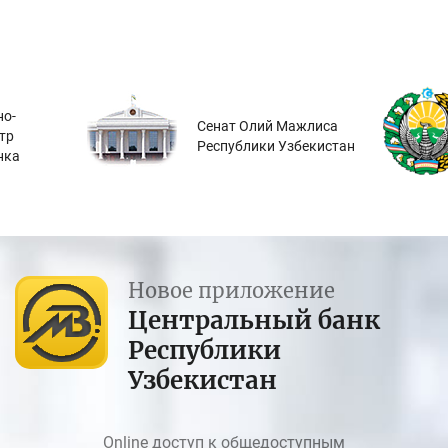
о-
Сенат Олий Мажлиса
тр
Республики Узбекистан
нка
Новое приложение
Центральный банк
Республики
Узбекистан
Online доступ к общедоступным