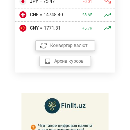
JPY
= 75.47
-0.01
CHF
= 14748.40
+28.65
CNY
= 1771.31
+5.79
Конвертер валют
Архив курсов