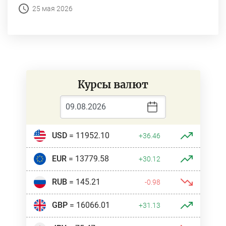
25 мая 2026
Курсы валют
USD
= 11952.10
+36.46
EUR
= 13779.58
+30.12
RUB
= 145.21
-0.98
GBP
= 16066.01
+31.13