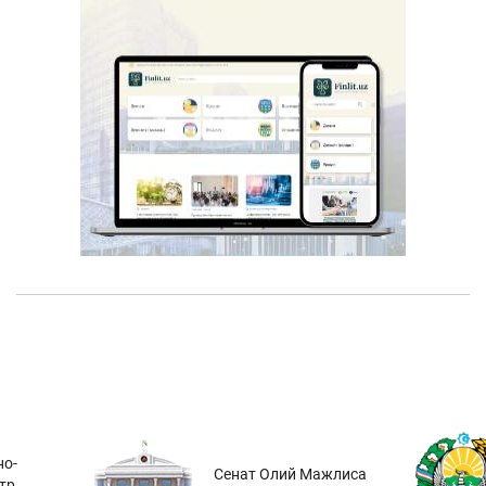
о-
Сенат Олий Мажлиса
тр