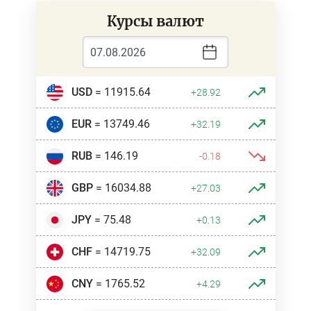
Курсы валют
USD
= 11915.64
+28.92
EUR
= 13749.46
+32.19
RUB
= 146.19
-0.18
GBP
= 16034.88
+27.03
JPY
= 75.48
+0.13
CHF
= 14719.75
+32.09
CNY
= 1765.52
+4.29