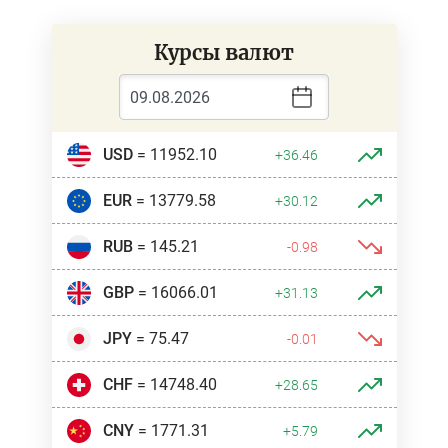
Курсы валют
USD
= 11952.10
+36.46
EUR
= 13779.58
+30.12
RUB
= 145.21
-0.98
GBP
= 16066.01
+31.13
JPY
= 75.47
-0.01
CHF
= 14748.40
+28.65
CNY
= 1771.31
+5.79