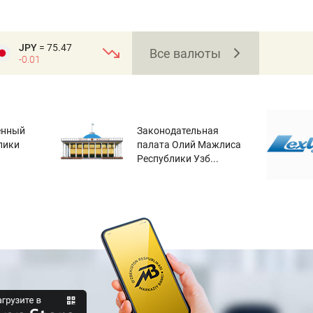
JPY
= 75.47
Все валюты
-0.01
енный
Законодательная
лики
палата Олий Мажлиса
Республики Узб...