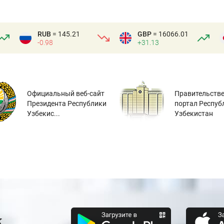
RUB
= 145.21
GBP
= 16066.01
-0.98
+31.13
Официальный веб-сайт
Правительств
Президента Республики
портал Респуб
Узбекис...
Узбекистан
к