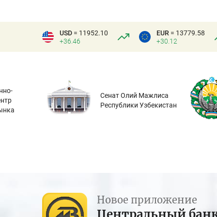
USD
= 11952.10
EUR
= 13779.58
+36.46
+30.12
нно-
Сенат Олий Мажлиса
ентр
Республики Узбекистан
ынка
Новое приложение
Центральный бан