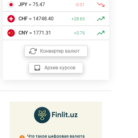
JPY
= 75.47
-0.01
CHF
= 14748.40
+28.65
CNY
= 1771.31
+5.79
Конвертер валют
Архив курсов