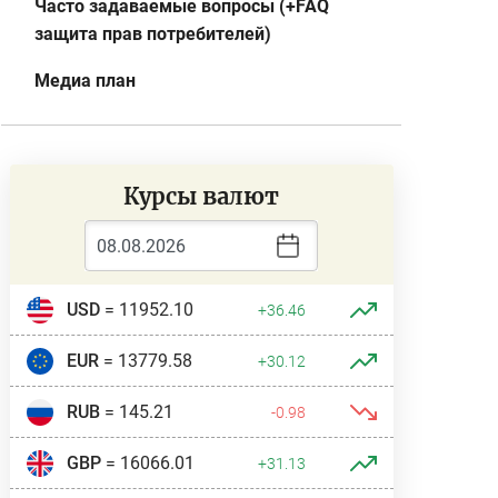
Часто задаваемые вопросы (+FAQ
защита прав потребителей)
Медиа план
Курсы валют
USD
= 11952.10
+36.46
EUR
= 13779.58
+30.12
RUB
= 145.21
-0.98
GBP
= 16066.01
+31.13