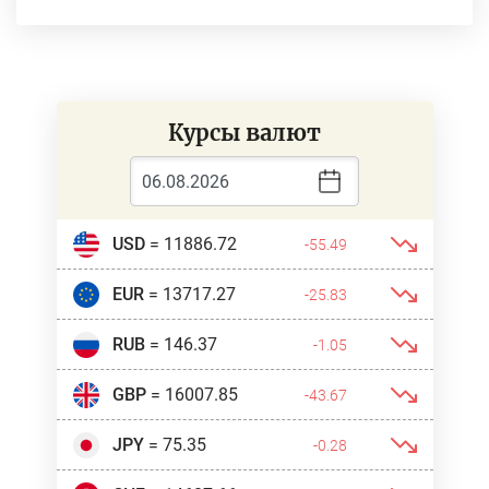
Курсы валют
USD
= 11886.72
-55.49
EUR
= 13717.27
-25.83
RUB
= 146.37
-1.05
GBP
= 16007.85
-43.67
JPY
= 75.35
-0.28