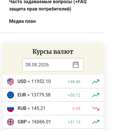
Часто задаваемые вопросы (+FAQ
защита прав потребителей)
Медиа план
Курсы валют
USD
= 11952.10
+36.46
EUR
= 13779.58
+30.12
RUB
= 145.21
-0.98
GBP
= 16066.01
+31.13