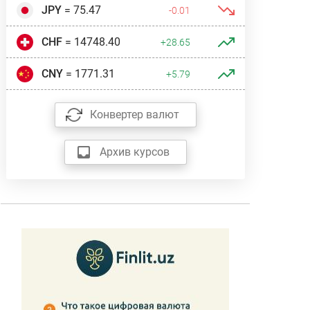
JPY
= 75.47
-0.01
CHF
= 14748.40
+28.65
CNY
= 1771.31
+5.79
Конвертер валют
Архив курсов