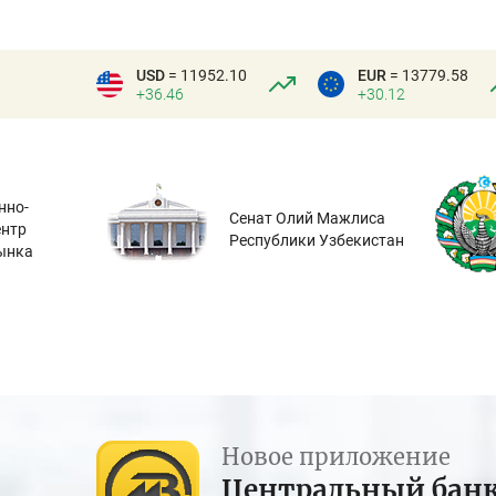
USD
= 11952.10
EUR
= 13779.58
+36.46
+30.12
нно-
Сенат Олий Мажлиса
ентр
Республики Узбекистан
ынка
Новое приложение
Центральный бан