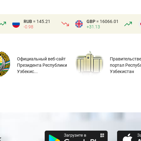
RUB
= 145.21
GBP
= 16066.01
-0.98
+31.13
Официальный веб-сайт
Правительств
Президента Республики
портал Респуб
Узбекис...
Узбекистан
к