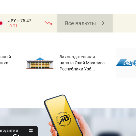
JPY
= 75.47
Все валюты
-0.01
енный
Законодательная
лики
палата Олий Мажлиса
Республики Узб...