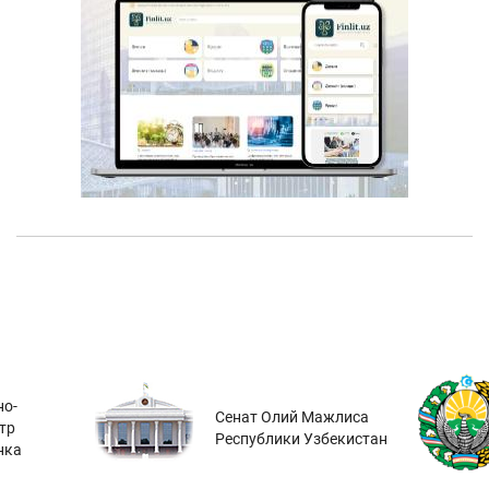
о-
Сенат Олий Мажлиса
тр
Республики Узбекистан
нка