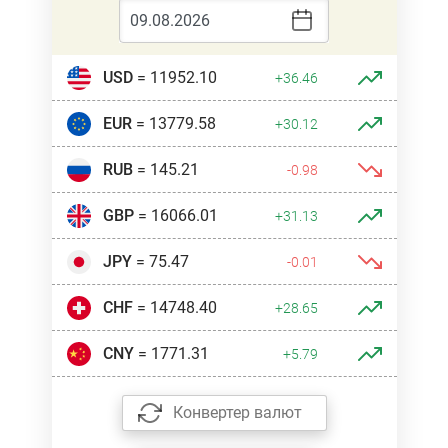
USD
= 11952.10
+36.46
EUR
= 13779.58
+30.12
RUB
= 145.21
-0.98
GBP
= 16066.01
+31.13
JPY
= 75.47
-0.01
CHF
= 14748.40
+28.65
CNY
= 1771.31
+5.79
Конвертер валют