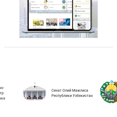
о-
Сенат Олий Мажлиса
тр
Республики Узбекистан
нка