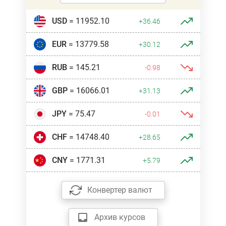
USD
= 11952.10
+36.46
EUR
= 13779.58
+30.12
RUB
= 145.21
-0.98
GBP
= 16066.01
+31.13
JPY
= 75.47
-0.01
CHF
= 14748.40
+28.65
CNY
= 1771.31
+5.79
Конвертер валют
Архив курсов