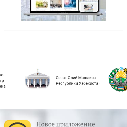
о-
Сенат Олий Мажлиса
тр
Республики Узбекистан
нка
Новое приложение