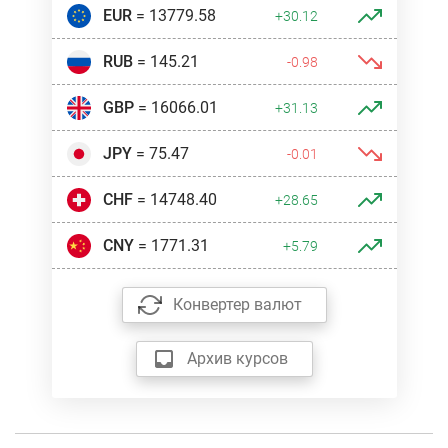
EUR
= 13779.58
+30.12
RUB
= 145.21
-0.98
GBP
= 16066.01
+31.13
JPY
= 75.47
-0.01
CHF
= 14748.40
+28.65
CNY
= 1771.31
+5.79
Конвертер валют
Архив курсов