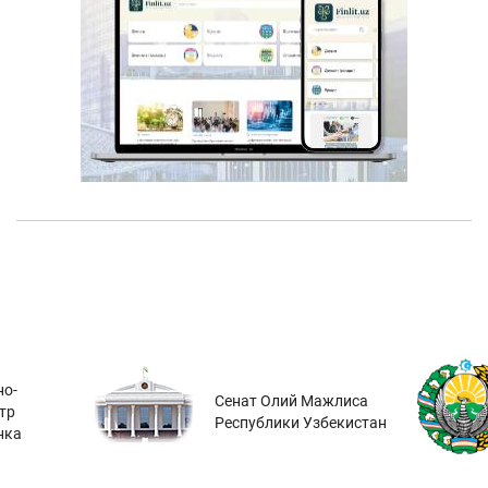
о-
Сенат Олий Мажлиса
тр
Республики Узбекистан
нка