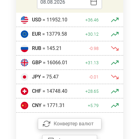
USD
= 11952.10
+36.46
EUR
= 13779.58
+30.12
RUB
= 145.21
-0.98
GBP
= 16066.01
+31.13
JPY
= 75.47
-0.01
CHF
= 14748.40
+28.65
CNY
= 1771.31
+5.79
Конвертер валют