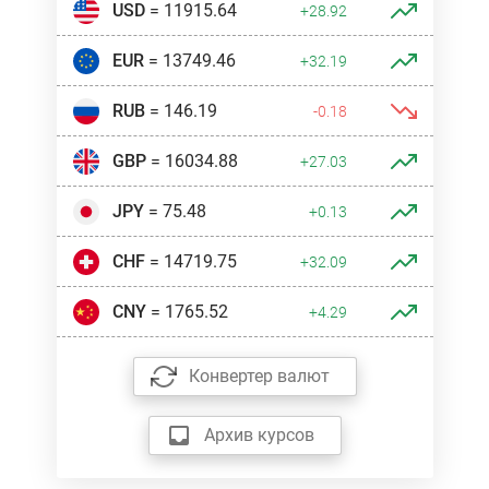
USD
= 11915.64
+28.92
EUR
= 13749.46
+32.19
RUB
= 146.19
-0.18
GBP
= 16034.88
+27.03
JPY
= 75.48
+0.13
CHF
= 14719.75
+32.09
CNY
= 1765.52
+4.29
Конвертер валют
Архив курсов