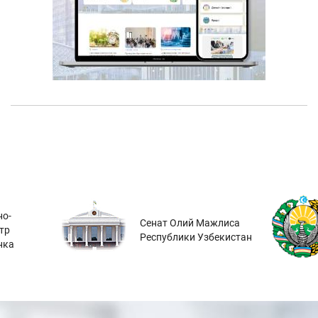
о-
Сенат Олий Мажлиса
тр
Республики Узбекистан
нка