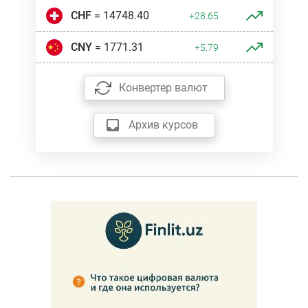
CHF
= 14748.40
+28.65
CNY
= 1771.31
+5.79
Конвертер валют
Архив курсов