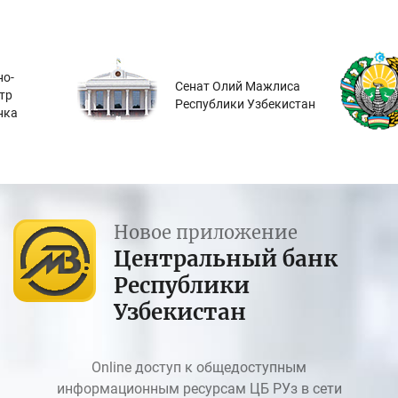
о-
Сенат Олий Мажлиса
тр
Республики Узбекистан
нка
Новое приложение
Центральный банк
Республики
Узбекистан
Online доступ к общедоступным
информационным ресурсам ЦБ РУз в сети