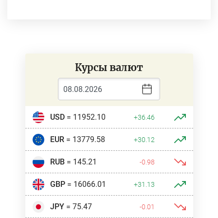
Курсы валют
USD
= 11952.10
+36.46
EUR
= 13779.58
+30.12
RUB
= 145.21
-0.98
GBP
= 16066.01
+31.13
JPY
= 75.47
-0.01