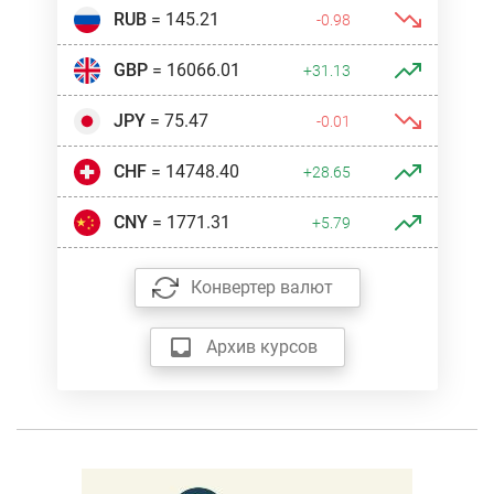
RUB
= 145.21
-0.98
GBP
= 16066.01
+31.13
JPY
= 75.47
-0.01
CHF
= 14748.40
+28.65
CNY
= 1771.31
+5.79
Конвертер валют
Архив курсов