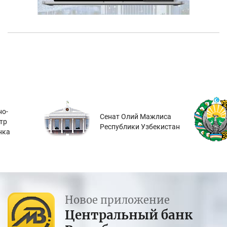
о-
Сенат Олий Мажлиса
тр
Республики Узбекистан
нка
Новое приложение
Центральный банк