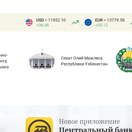
USD
= 11952.10
EUR
= 13779.58
+36.46
+30.12
нно-
Сенат Олий Мажлиса
ентр
Республики Узбекистан
ынка
Новое приложение
Центральный бан