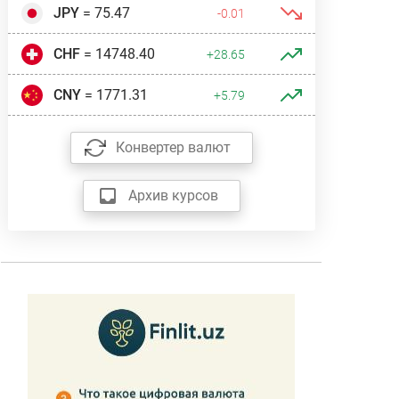
JPY
= 75.47
-0.01
CHF
= 14748.40
+28.65
CNY
= 1771.31
+5.79
Конвертер валют
Архив курсов