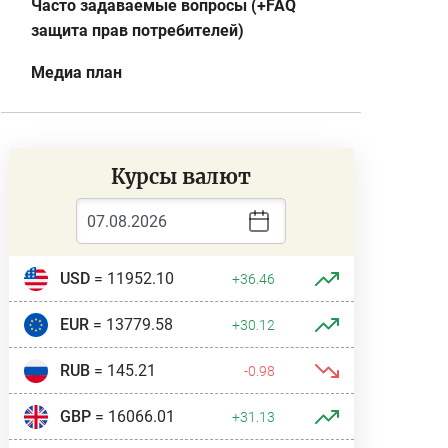
Часто задаваемые вопросы (+FAQ
защита прав потребителей)
Медиа план
Курсы валют
USD
= 11952.10
+36.46
EUR
= 13779.58
+30.12
RUB
= 145.21
-0.98
GBP
= 16066.01
+31.13