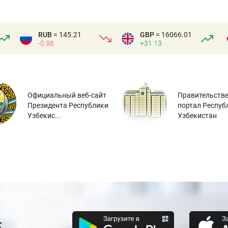
RUB
= 145.21
GBP
= 16066.01
-0.98
+31.13
Официальный веб-сайт
Правительств
Президента Республики
портал Респуб
Узбекис...
Узбекистан
к