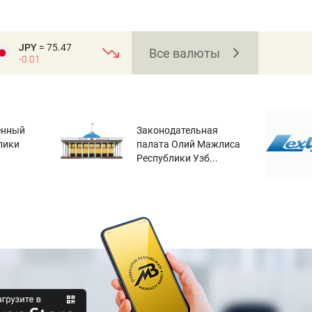
JPY
= 75.47
Все валюты
-0.01
енный
Законодательная
лики
палата Олий Мажлиса
Республики Узб...