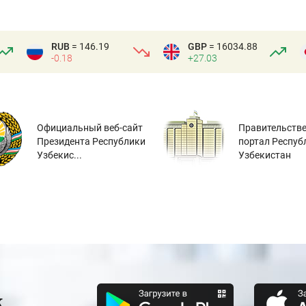
RUB
= 146.19
GBP
= 16034.88
-0.18
+27.03
Официальный веб-сайт
Правительств
Президента Республики
портал Респуб
Узбекис...
Узбекистан
к