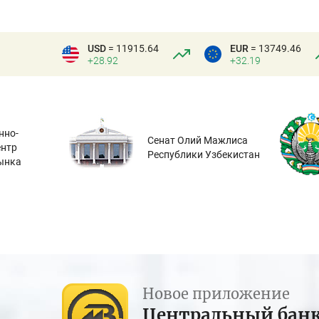
USD
= 11915.64
EUR
= 13749.46
+28.92
+32.19
нно-
Сенат Олий Мажлиса
ентр
Республики Узбекистан
ынка
Новое приложение
Центральный бан