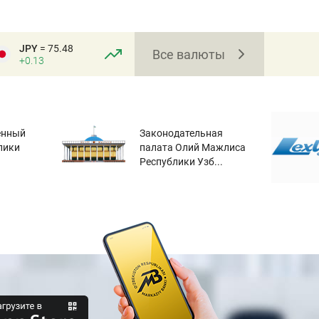
JPY
= 75.48
Все валюты
+0.13
енный
Законодательная
лики
палата Олий Мажлиса
Республики Узб...