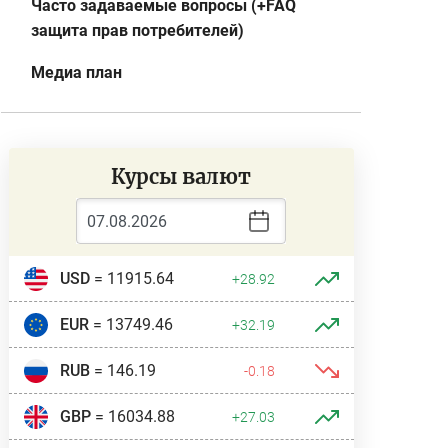
Часто задаваемые вопросы (+FAQ
защита прав потребителей)
Медиа план
Курсы валют
USD
= 11915.64
+28.92
EUR
= 13749.46
+32.19
RUB
= 146.19
-0.18
GBP
= 16034.88
+27.03