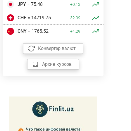
JPY
= 75.48
+0.13
CHF
= 14719.75
+32.09
CNY
= 1765.52
+4.29
Конвертер валют
Архив курсов