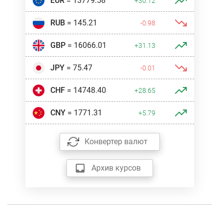
EUR
= 13779.58
+30.12
RUB
= 145.21
-0.98
GBP
= 16066.01
+31.13
JPY
= 75.47
-0.01
CHF
= 14748.40
+28.65
CNY
= 1771.31
+5.79
Конвертер валют
Архив курсов