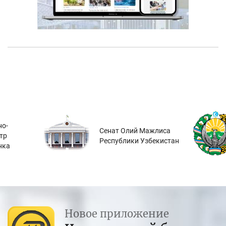
о-
Сенат Олий Мажлиса
тр
Республики Узбекистан
нка
Новое приложение