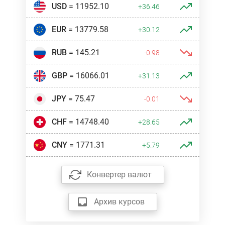
USD
= 11952.10
+36.46
EUR
= 13779.58
+30.12
RUB
= 145.21
-0.98
GBP
= 16066.01
+31.13
JPY
= 75.47
-0.01
CHF
= 14748.40
+28.65
CNY
= 1771.31
+5.79
Конвертер валют
Архив курсов