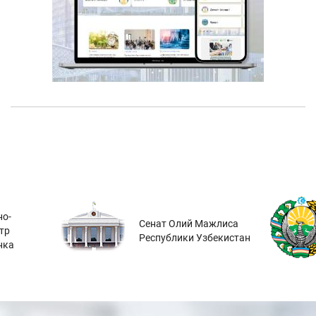
о-
Сенат Олий Мажлиса
тр
Республики Узбекистан
нка