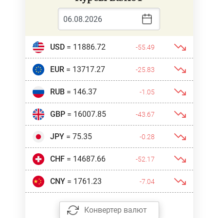
USD
= 11886.72
-55.49
EUR
= 13717.27
-25.83
RUB
= 146.37
-1.05
GBP
= 16007.85
-43.67
JPY
= 75.35
-0.28
CHF
= 14687.66
-52.17
CNY
= 1761.23
-7.04
Конвертер валют