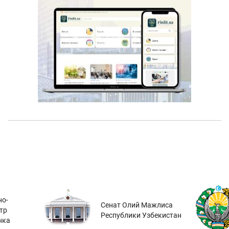
о-
Сенат Олий Мажлиса
тр
Республики Узбекистан
нка