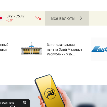
JPY
= 75.47
Все валюты
-0.01
енный
Законодательная
лики
палата Олий Мажлиса
Республики Узб...