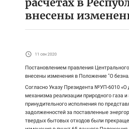
расчетах в Респуб
внесены изменен
11 сен 2020
Постановлением правления Центрального б
внесены изменения в Положение "О безна
Согласно Указу Президента №УП-6010 «О
механизма реализации природного газа и
принудительного исполнения по представ
задолженностей за поставленные энергоре
твердых бытовых отходов были прекращен
изменения в пункт 65 данного Положения