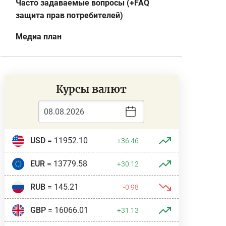
Часто задаваемые вопросы (+FAQ
защита прав потребителей)
Медиа план
Курсы валют
USD
= 11952.10
+36.46
EUR
= 13779.58
+30.12
RUB
= 145.21
-0.98
GBP
= 16066.01
+31.13