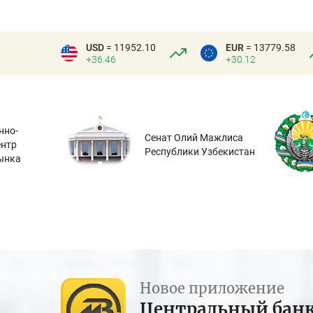
USD
= 11952.10
EUR
= 13779.58
+36.46
+30.12
нно-
Сенат Олий Мажлиса
ентр
Республики Узбекистан
ынка
Новое приложение
Центральный бан