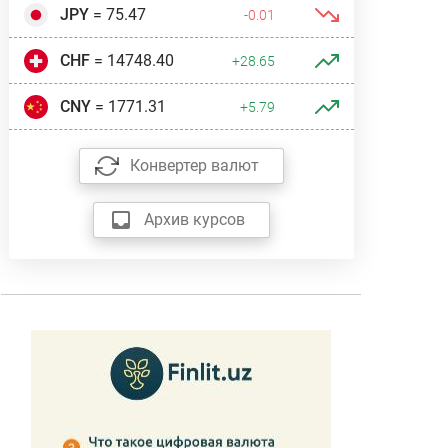
JPY
= 75.47
-0.01
CHF
= 14748.40
+28.65
CNY
= 1771.31
+5.79
Конвертер валют
Архив курсов