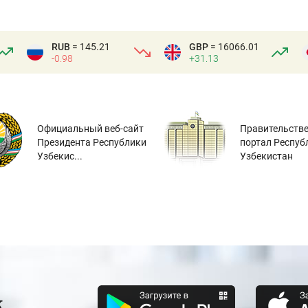
RUB
= 145.21
GBP
= 16066.01
-0.98
+31.13
Официальный веб-сайт
Правительств
Президента Республики
портал Респуб
Узбекис...
Узбекистан
к