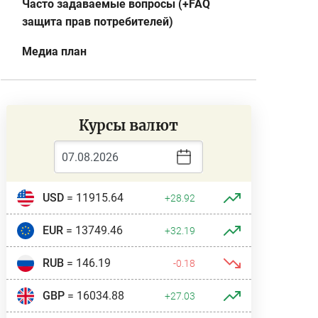
Часто задаваемые вопросы (+FAQ
защита прав потребителей)
Медиа план
Курсы валют
USD
= 11915.64
+28.92
EUR
= 13749.46
+32.19
RUB
= 146.19
-0.18
GBP
= 16034.88
+27.03