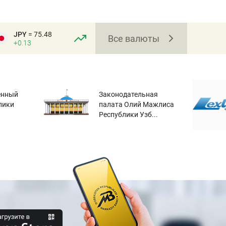
JPY
= 75.48
Все валюты
+0.13
енный
Законодательная
лики
палата Олий Мажлиса
Республики Узб...