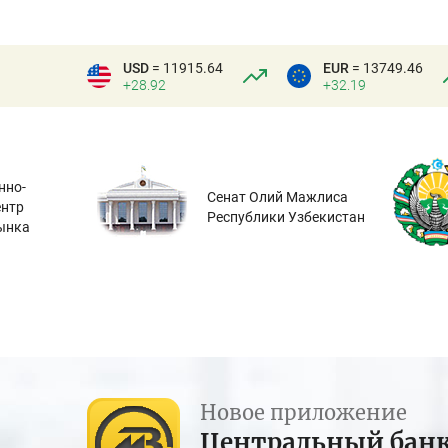
USD
= 11915.64
EUR
= 13749.46
+28.92
+32.19
нно-
Сенат Олий Мажлиса
ентр
Республики Узбекистан
ынка
Новое приложение
Центральный бан