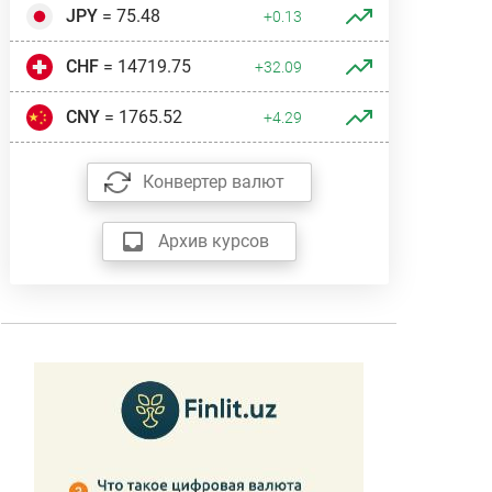
JPY
= 75.48
+0.13
CHF
= 14719.75
+32.09
CNY
= 1765.52
+4.29
Конвертер валют
Архив курсов