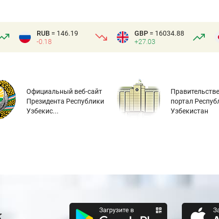
RUB
= 146.19
GBP
= 16034.88
-0.18
+27.03
Официальный веб-сайт
Правительств
Президента Республики
портал Респуб
Узбекис...
Узбекистан
к