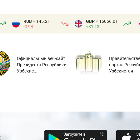
RUB
= 145.21
GBP
= 16066.01
-0.98
+31.13
Официальный веб-сайт
Правительств
Президента Республики
портал Респуб
Узбекис...
Узбекистан
к