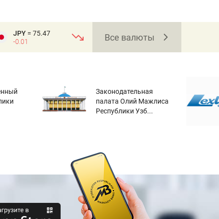
JPY
= 75.47
Все валюты
-0.01
енный
Законодательная
лики
палата Олий Мажлиса
Республики Узб...