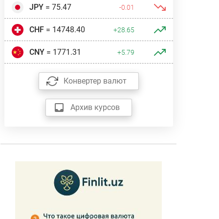
JPY
= 75.47
-0.01
CHF
= 14748.40
+28.65
CNY
= 1771.31
+5.79
Конвертер валют
Архив курсов