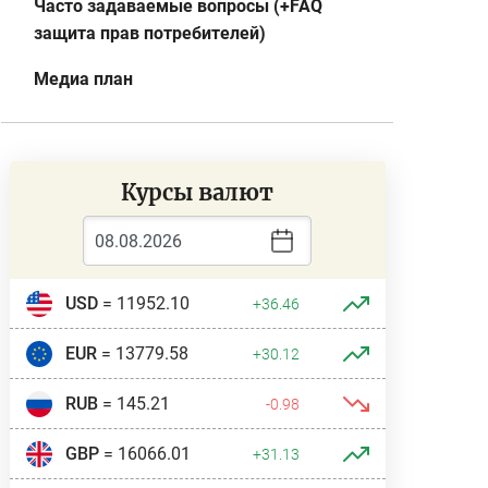
Часто задаваемые вопросы (+FAQ
защита прав потребителей)
Медиа план
Курсы валют
USD
= 11952.10
+36.46
EUR
= 13779.58
+30.12
RUB
= 145.21
-0.98
GBP
= 16066.01
+31.13