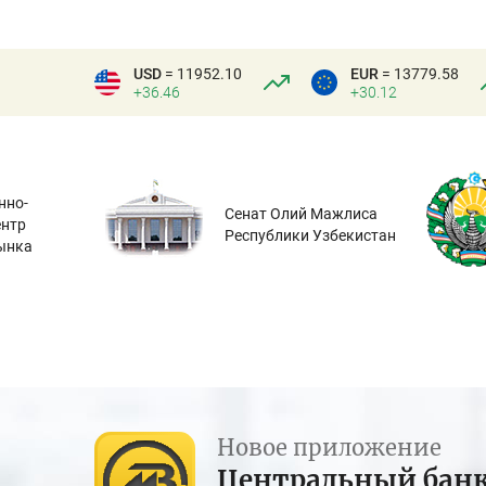
USD
= 11952.10
EUR
= 13779.58
+36.46
+30.12
нно-
Сенат Олий Мажлиса
ентр
Республики Узбекистан
ынка
Новое приложение
Центральный бан