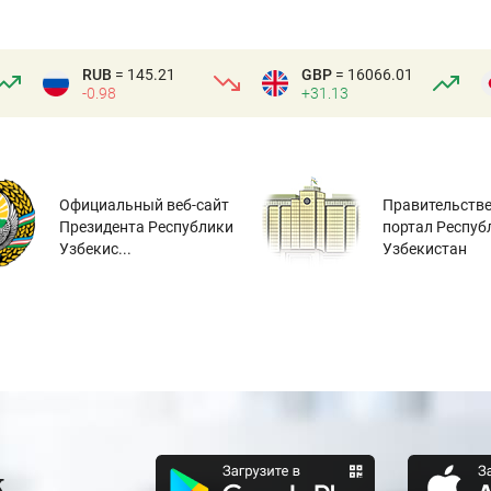
RUB
= 145.21
GBP
= 16066.01
-0.98
+31.13
Официальный веб-сайт
Правительств
Президента Республики
портал Респуб
Узбекис...
Узбекистан
к