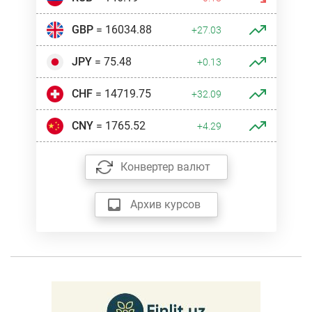
GBP
= 16034.88
+27.03
JPY
= 75.48
+0.13
CHF
= 14719.75
+32.09
CNY
= 1765.52
+4.29
Конвертер валют
Архив курсов