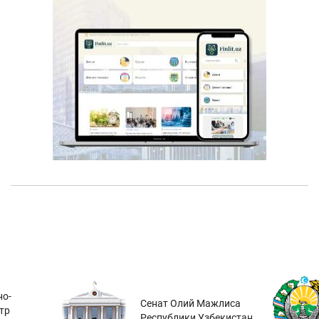
о-
Сенат Олий Мажлиса
тр
Республики Узбекистан