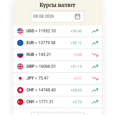
Курсы валют
USD
= 11952.10
+36.46
EUR
= 13779.58
+30.12
RUB
= 145.21
-0.98
GBP
= 16066.01
+31.13
JPY
= 75.47
-0.01
CHF
= 14748.40
+28.65
CNY
= 1771.31
+5.79