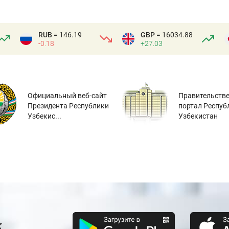
RUB
= 146.19
GBP
= 16034.88
-0.18
+27.03
Официальный веб-сайт
Правительств
Президента Республики
портал Респуб
Узбекис...
Узбекистан
к