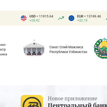
USD
= 11915.64
EUR
= 13749.46
+28.92
+32.19
нно-
Сенат Олий Мажлиса
ентр
Республики Узбекистан
ынка
Новое приложение
Центральный бан