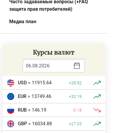
Часто задаваемые вопросы (+FAQ
защита прав потребителей)
Медиа план
Курсы валют
USD
= 11915.64
+28.92
EUR
= 13749.46
+32.19
RUB
= 146.19
-0.18
GBP
= 16034.88
+27.03