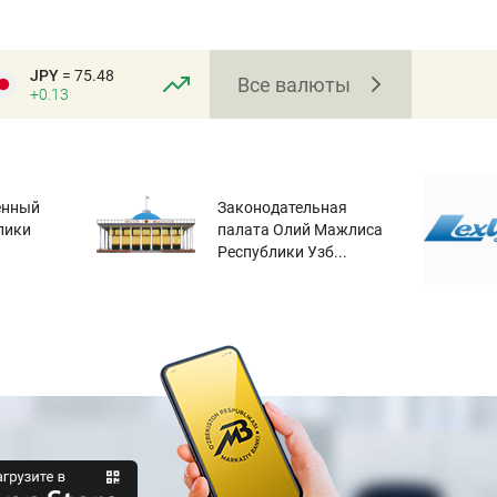
JPY
= 75.48
Все валюты
+0.13
енный
Законодательная
лики
палата Олий Мажлиса
Республики Узб...