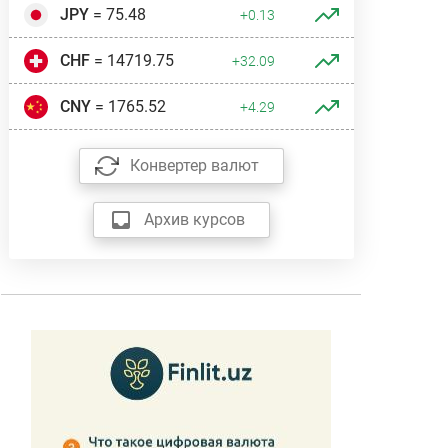
JPY
= 75.48
+0.13
CHF
= 14719.75
+32.09
CNY
= 1765.52
+4.29
Конвертер валют
Архив курсов