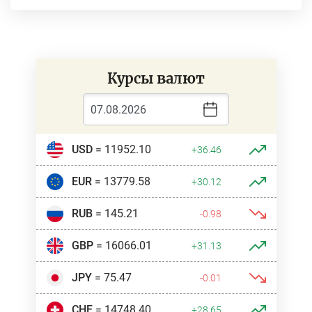
Курсы валют
USD
= 11952.10
+36.46
EUR
= 13779.58
+30.12
RUB
= 145.21
-0.98
GBP
= 16066.01
+31.13
JPY
= 75.47
-0.01
CHF
= 14748.40
+28.65