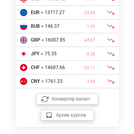
EUR
= 13717.27
-25.83
RUB
= 146.37
-1.05
GBP
= 16007.85
-43.67
JPY
= 75.35
-0.28
CHF
= 14687.66
-52.17
CNY
= 1761.23
-7.04
Конвертер валют
Архив курсов