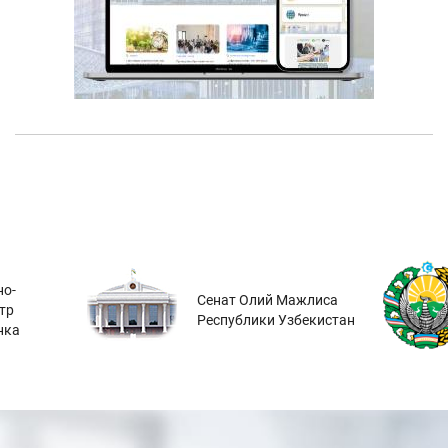
о-
Сенат Олий Мажлиса
тр
Республики Узбекистан
нка