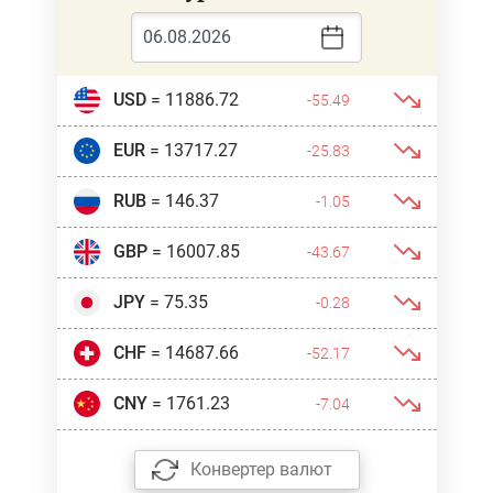
USD
= 11886.72
-55.49
EUR
= 13717.27
-25.83
RUB
= 146.37
-1.05
GBP
= 16007.85
-43.67
JPY
= 75.35
-0.28
CHF
= 14687.66
-52.17
CNY
= 1761.23
-7.04
Конвертер валют