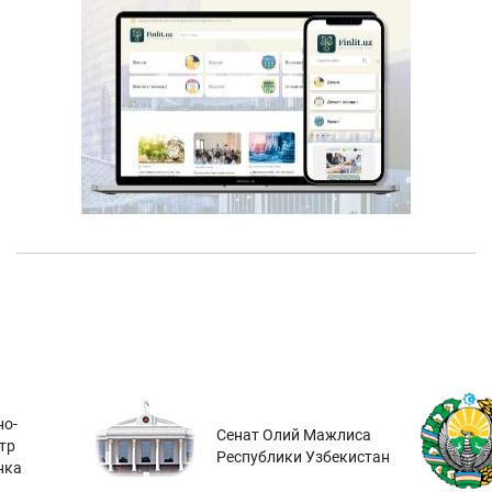
о-
Сенат Олий Мажлиса
тр
Республики Узбекистан
нка