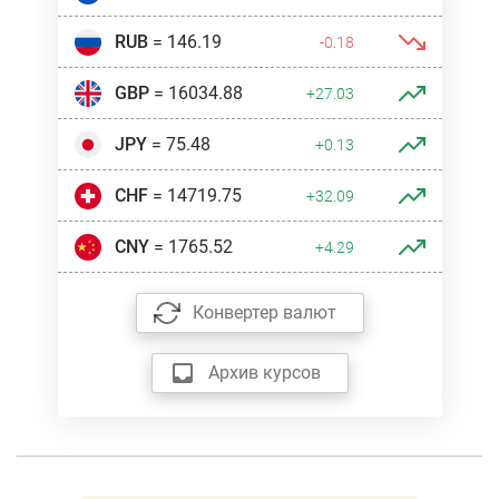
RUB
= 146.19
-0.18
GBP
= 16034.88
+27.03
JPY
= 75.48
+0.13
CHF
= 14719.75
+32.09
CNY
= 1765.52
+4.29
Конвертер валют
Архив курсов