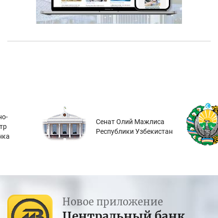
о-
Сенат Олий Мажлиса
тр
Республики Узбекистан
нка
Новое приложение
Центральный банк