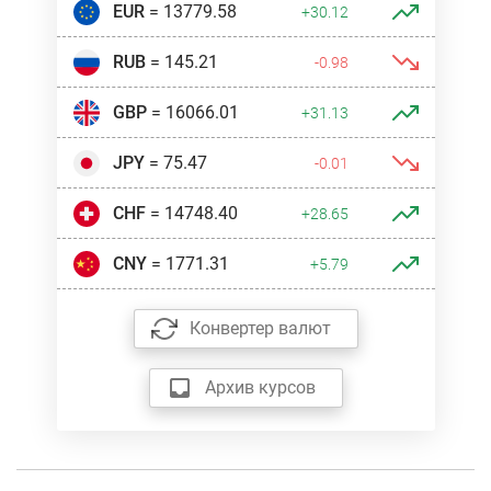
EUR
= 13779.58
+30.12
RUB
= 145.21
-0.98
GBP
= 16066.01
+31.13
JPY
= 75.47
-0.01
CHF
= 14748.40
+28.65
CNY
= 1771.31
+5.79
Конвертер валют
Архив курсов