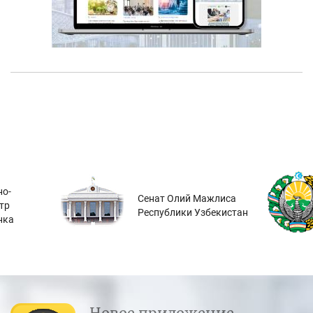
о-
Сенат Олий Мажлиса
тр
Республики Узбекистан
нка