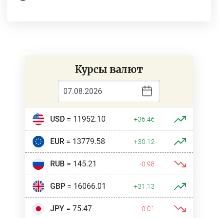
Курсы валют
USD
= 11952.10
+36.46
EUR
= 13779.58
+30.12
RUB
= 145.21
-0.98
GBP
= 16066.01
+31.13
JPY
= 75.47
-0.01