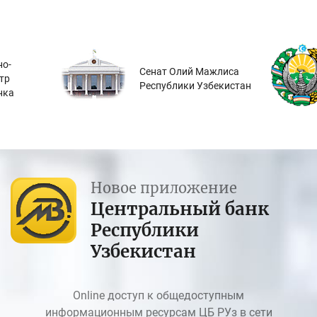
о-
Сенат Олий Мажлиса
тр
Республики Узбекистан
нка
Новое приложение
Центральный банк
Республики
Узбекистан
Online доступ к общедоступным
информационным ресурсам ЦБ РУз в сети