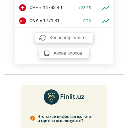
CHF
= 14748.40
+28.65
CNY
= 1771.31
+5.79
Конвертер валют
Архив курсов