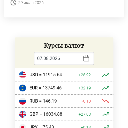
29 июля 2026
Курсы валют
USD
= 11915.64
+28.92
EUR
= 13749.46
+32.19
RUB
= 146.19
-0.18
GBP
= 16034.88
+27.03
JPY
= 75.48
+0.13