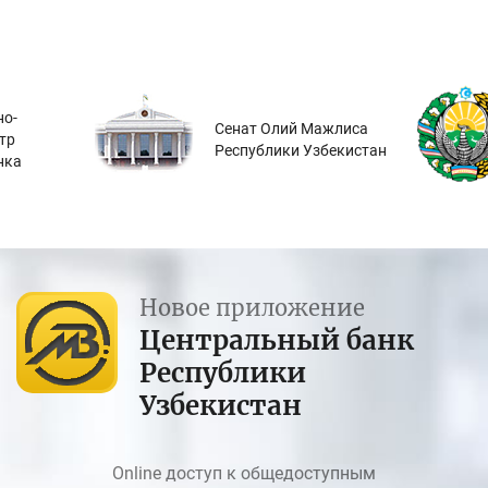
о-
Сенат Олий Мажлиса
тр
Республики Узбекистан
нка
Новое приложение
Центральный банк
Республики
Узбекистан
Online доступ к общедоступным