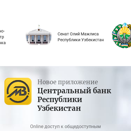
о-
Сенат Олий Мажлиса
тр
Республики Узбекистан
нка
Новое приложение
Центральный банк
Республики
Узбекистан
Online доступ к общедоступным