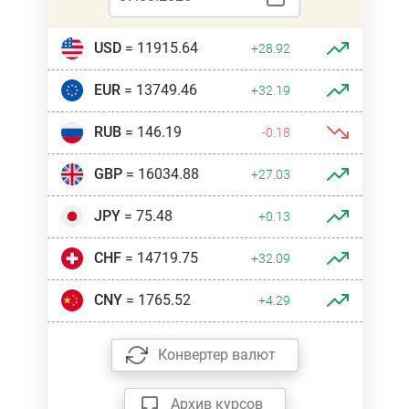
USD
= 11915.64
+28.92
EUR
= 13749.46
+32.19
RUB
= 146.19
-0.18
GBP
= 16034.88
+27.03
JPY
= 75.48
+0.13
CHF
= 14719.75
+32.09
CNY
= 1765.52
+4.29
Конвертер валют
Архив курсов