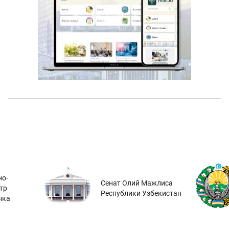
о-
Сенат Олий Мажлиса
тр
Республики Узбекистан
нка