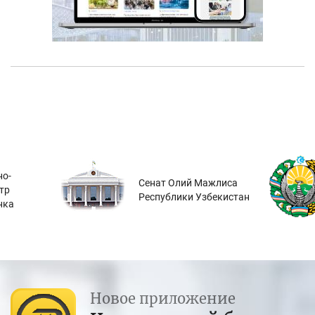
о-
Сенат Олий Мажлиса
тр
Республики Узбекистан
нка
Новое приложение