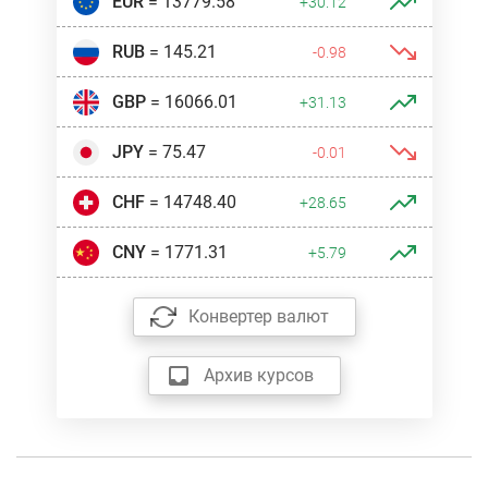
EUR
= 13779.58
+30.12
RUB
= 145.21
-0.98
GBP
= 16066.01
+31.13
JPY
= 75.47
-0.01
CHF
= 14748.40
+28.65
CNY
= 1771.31
+5.79
Конвертер валют
Архив курсов