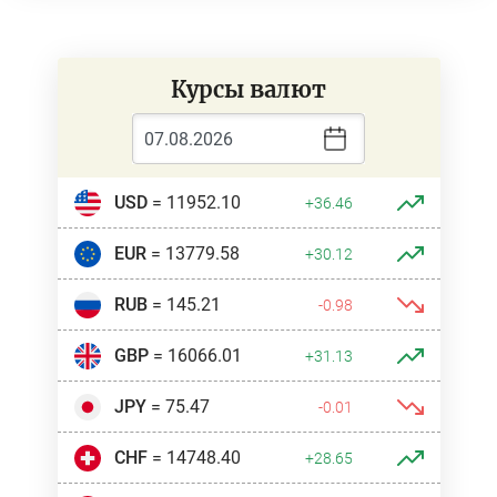
Курсы валют
USD
= 11952.10
+36.46
EUR
= 13779.58
+30.12
RUB
= 145.21
-0.98
GBP
= 16066.01
+31.13
JPY
= 75.47
-0.01
CHF
= 14748.40
+28.65