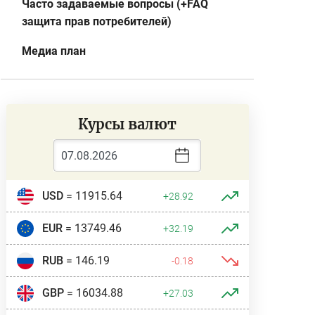
Часто задаваемые вопросы (+FAQ
защита прав потребителей)
Медиа план
Курсы валют
USD
= 11915.64
+28.92
EUR
= 13749.46
+32.19
RUB
= 146.19
-0.18
GBP
= 16034.88
+27.03