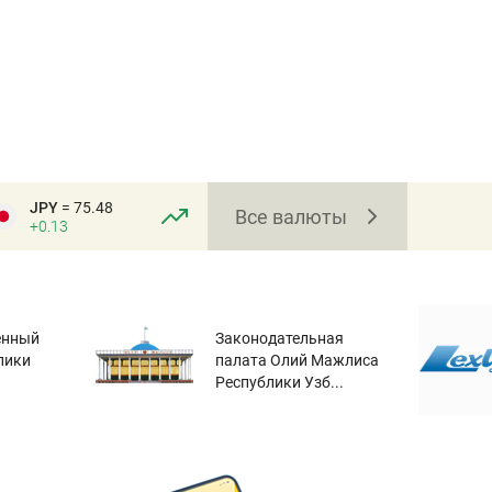
JPY
= 75.48
Все валюты
+0.13
енный
Законодательная
лики
палата Олий Мажлиса
Республики Узб...