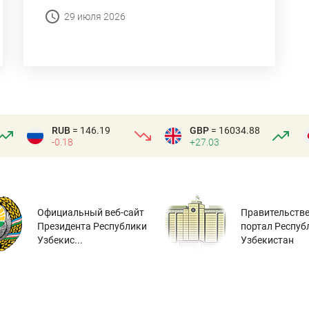
29 июля 2026
RUB
= 146.19
GBP
= 16034.88
-0.18
+27.03
Официальный веб-сайт
Правительств
Президента Республики
портал Респуб
Узбекис...
Узбекистан