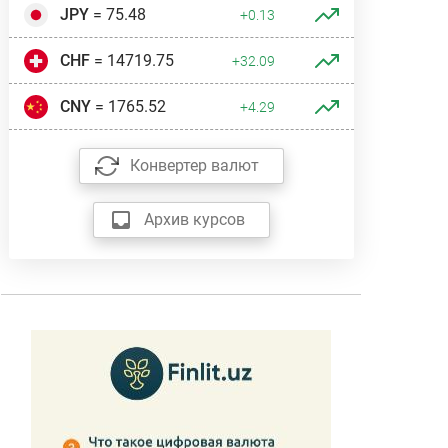
JPY
= 75.48
+0.13
CHF
= 14719.75
+32.09
CNY
= 1765.52
+4.29
Конвертер валют
Архив курсов