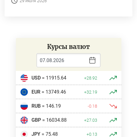
29 июля 2026
Курсы валют
USD
= 11915.64
+28.92
EUR
= 13749.46
+32.19
RUB
= 146.19
-0.18
GBP
= 16034.88
+27.03
JPY
= 75.48
+0.13