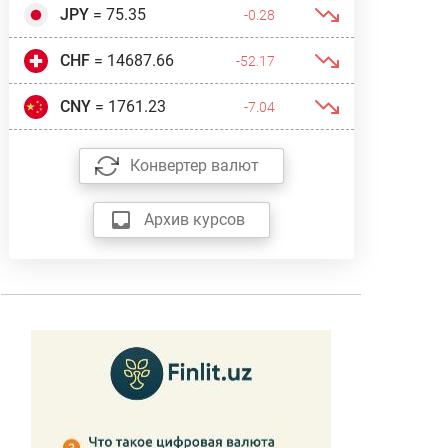
JPY
= 75.35
-0.28
CHF
= 14687.66
-52.17
CNY
= 1761.23
-7.04
Конвертер валют
Архив курсов