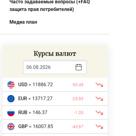
Часто задаваемые вопросы (+FAQ
защита прав потребителей)
Медиа план
Курсы валют
USD
= 11886.72
-55.49
EUR
= 13717.27
-25.83
RUB
= 146.37
-1.05
GBP
= 16007.85
-43.67