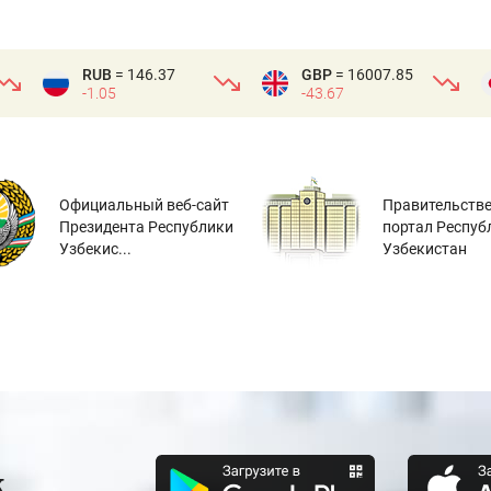
RUB
= 146.37
GBP
= 16007.85
-1.05
-43.67
Официальный веб-сайт
Правительств
Президента Республики
портал Респуб
Узбекис...
Узбекистан
к