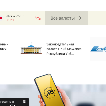
JPY
= 75.35
Все валюты
-0.28
енный
Законодательная
лики
палата Олий Мажлиса
Республики Узб...