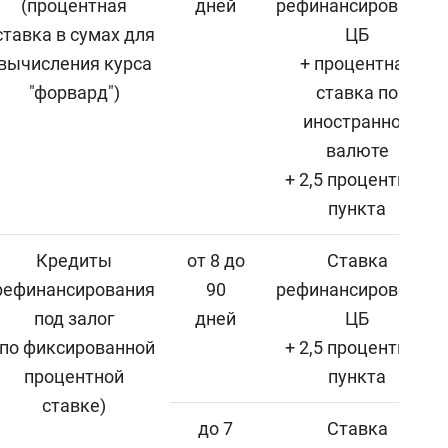
(процентная
дней
рефинансирования
ставка в сумах для
ЦБ
вычисления курса
+ процентная
"форвард")
ставка по
иностранной
валюте
+ 2,5 процентных
пункта
Кредиты
от 8 до
Ставка
рефинансирования
90
рефинансирования
под залог
дней
ЦБ
(по фиксированной
+ 2,5 процентных
процентной
пункта
ставке)
до 7
Ставка