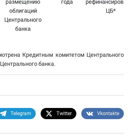
размещению
года
рефинансирования
облигаций
ЦБ*
Центрального
банка
мотрена Кредитным комитетом Центрального
 Центрального банка.
Telegram
Twitter
Vkontakte