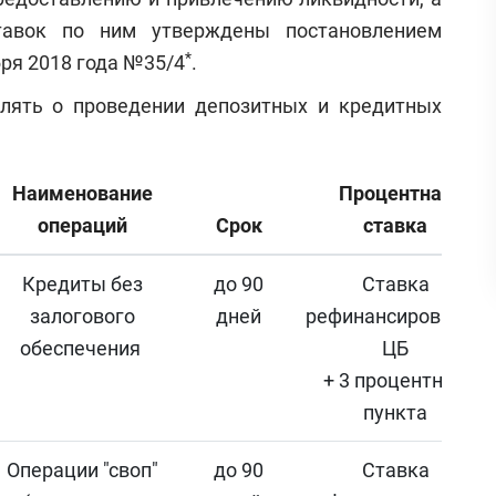
тавок по ним утверждены постановлением
*
бря 2018 года №35/4
.
лять о проведении депозитных и кредитных
Наименование
Процентная
операций
Срок
ставка
Кредиты без
до 90
Ставка
залогового
дней
рефинансирования
обеспечения
ЦБ
+ 3 процентных
пункта
Операции "своп"
до 90
Ставка