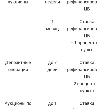
аукционы
недели
рефинансирования
ЦБ
1
Ставка
месяц
рефинансирования
ЦБ
+ 1 процентный
пункт
Депозитные
до 7
Ставка
операции
дней
рефинансирования
ЦБ
- 2 процентных
пункта
Аукционы по
до 1
Ставка