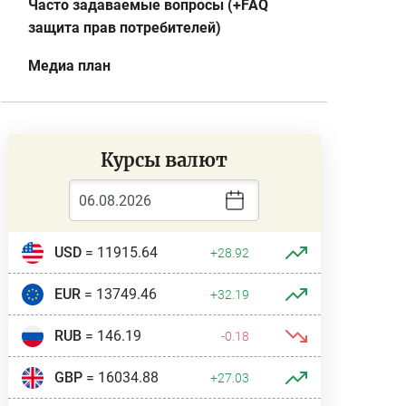
Часто задаваемые вопросы (+FAQ
защита прав потребителей)
Медиа план
Курсы валют
USD
= 11915.64
+28.92
EUR
= 13749.46
+32.19
RUB
= 146.19
-0.18
GBP
= 16034.88
+27.03