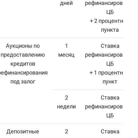
дней
рефинансирования
ЦБ
+ 2 процентных
пункта
Аукционы по
1
Ставка
предоставлению
месяц
рефинансирования
кредитов
ЦБ
рефинансирования
+ 1 процентный
под залог
пункт
2
Ставка
недели
рефинансирования
ЦБ
Депозитные
2
Ставка