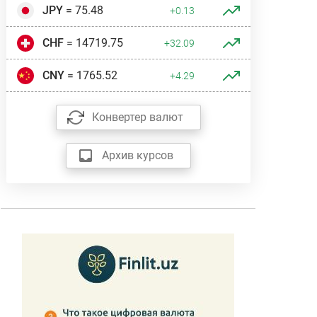
JPY
= 75.48
+0.13
CHF
= 14719.75
+32.09
CNY
= 1765.52
+4.29
Конвертер валют
Архив курсов