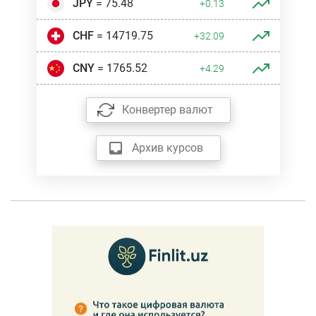
JPY
= 75.48
+0.13
CHF
= 14719.75
+32.09
CNY
= 1765.52
+4.29
Конвертер валют
Архив курсов