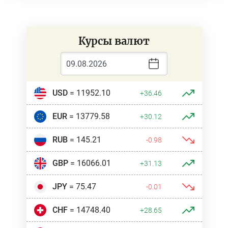
Курсы валют
USD
= 11952.10
+36.46
EUR
= 13779.58
+30.12
RUB
= 145.21
-0.98
GBP
= 16066.01
+31.13
JPY
= 75.47
-0.01
CHF
= 14748.40
+28.65